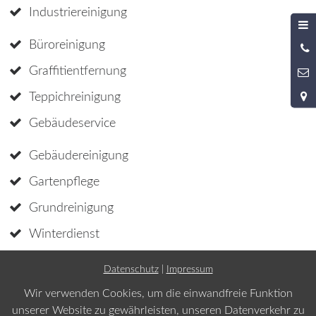
Industriereinigung
Büroreinigung
0
9
Graffitientfernung
Teppichreinigung
Gebäudeservice
Gebäudereinigung
Gartenpflege
Grundreinigung
Winterdienst
Datenschutz
|
Impressum
Wir verwenden Cookies, um die einwandfreie Funktion
Impressum
unserer Website zu gewährleisten, unseren Datenverkehr zu