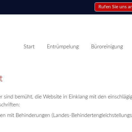
Rufen Sie uns a
Start
Entrümpelung
Büroreinigung
t
sind bemüht, die Website in Einklang mit den einschlägige
chriften:
hen mit Behinderungen (Landes-Behindertengleichstellun