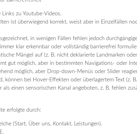
te Links zu Youtube-Videos.
lten ist überwiegend korrekt, weist aber in Einzelfällen 
ausgezeichnet, in wenigen Fällen fehlen jedoch durchgängi
mmer klar erkennbar oder vollständig barrierefrei formulier
ische Mängel auf (z. B. nicht deklarierte Landmarken oder
amt gut möglich, aber in bestimmten Navigations- oder In
tgehend möglich, aber Drop-down-Menüs oder Slider reagi
, können bei Hover-Effekten oder überlagertem Text (z. B. 
als einen sensorischen Kanal angeboten, z. B. fehlen zusät
te erfolgte durch:
iche (Start, Über uns, Kontakt, Leistungen).
E
.