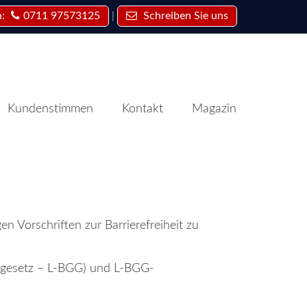
|
n:
0711 97573125
Schreiben Sie uns
Kundenstimmen
Kontakt
Magazin
n Vorschriften zur Barrierefreiheit zu
gsgesetz – L-BGG) und L-BGG-