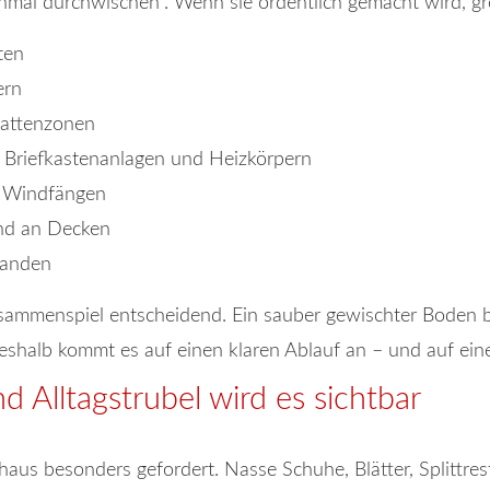
nmal durchwischen". Wenn sie ordentlich gemacht wird, grei
ten
ern
mattenzonen
 Briefkastenanlagen und Heizkörpern
r Windfängen
nd an Decken
handen
sammenspiel entscheidend. Ein sauber gewischter Boden b
Deshalb kommt es auf einen klaren Ablauf an – und auf eine
 Alltagstrubel wird es sichtbar
haus besonders gefordert. Nasse Schuhe, Blätter, Splittres