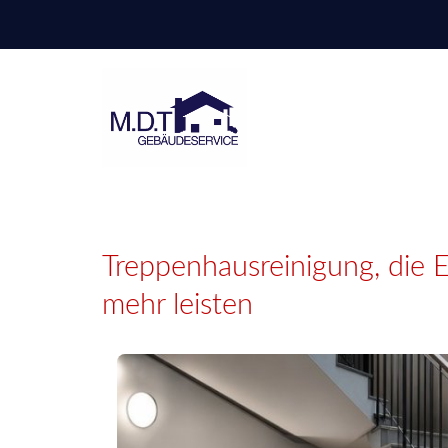
M.D.T
Gebäudeservice
Treppenhausreinigung, die 
mehr leisten